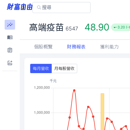
48.90
高端疫苗
-3.20 (-
6547
個股概覽
財務報表
獲利能力
每月營收
月每股營收