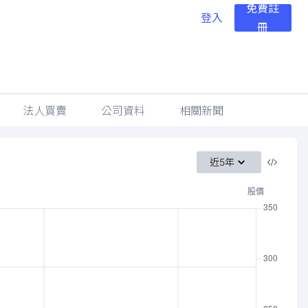
免費註
登入
冊
法人買賣
公司資料
相關新聞
近5年