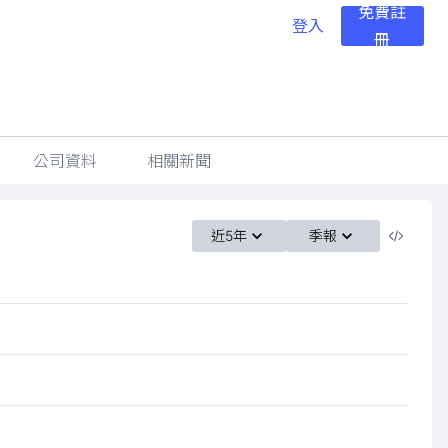
免費註
登入
冊
公司資料
相關新聞
近5年
季報