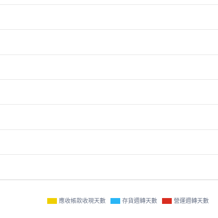
應收帳款收現天數
存貨週轉天數
營運週轉天數