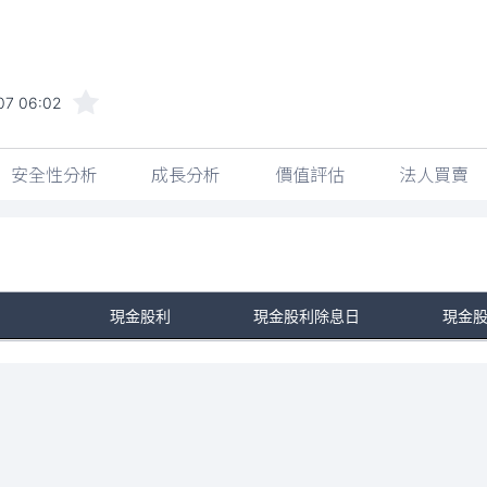
07 06:02
安全性分析
成長分析
價值評估
法人買賣
現金股利
現金股利除息日
現金
No Rows To Show