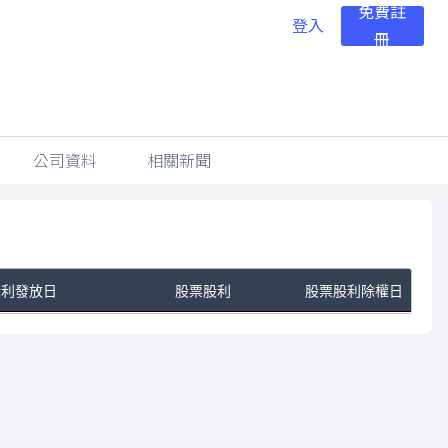
免費註
登入
冊
公司資料
相關新聞
股利發放日
股票股利
股票股利除權日