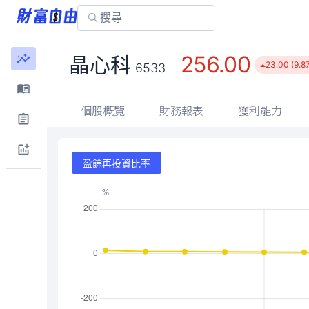
256.00
晶心科
23.00 (9.8
6533
個股概覽
財務報表
獲利能力
盈餘再投資比率