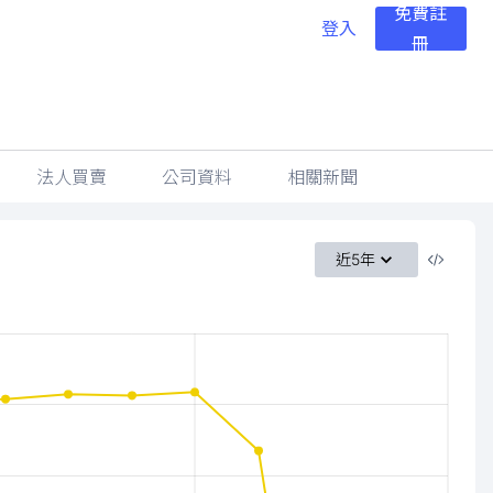
免費註
登入
冊
法人買賣
公司資料
相關新聞
近5年