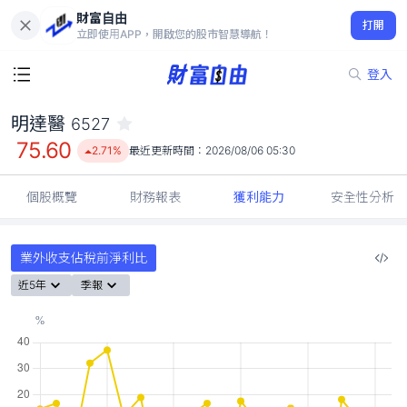
財富自由
明達醫 6527
打開
75.60
2.71%
立即使用APP，開啟您的股市智慧導航！
登入
明達醫
6527
75.60
2.71%
最近更新時間：
2026/08/06 05:30
個股概覽
財務報表
獲利能力
安全性分析
業外收支佔稅前淨利比
近5年
季報