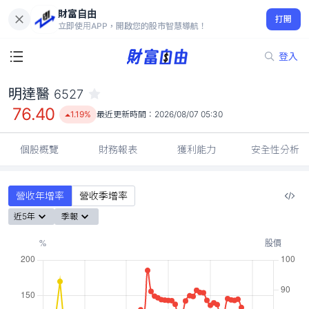
財富自由
明達醫 6527
打開
76.40
1.19%
立即使用APP，開啟您的股市智慧導航！
登入
明達醫
6527
76.40
1.19%
最近更新時間：
2026/08/07 05:30
個股概覽
財務報表
獲利能力
安全性分析
營收年增率
營收季增率
近5年
季報