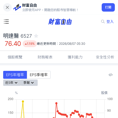
財富自由
明達醫 6527
打開
76.40
1.19%
立即使用APP，開啟您的股市智慧導航！
登入
明達醫
6527
76.40
1.19%
最近更新時間：
2026/08/07 05:30
個股概覽
財務報表
獲利能力
安全性分析
EPS年增率
EPS季增率
近5年
季報