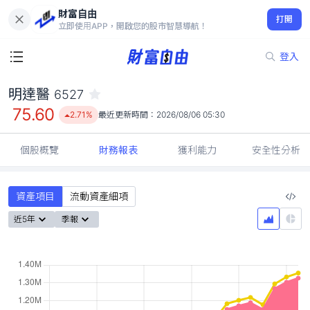
財富自由
明達醫 6527
打開
75.60
2.71%
立即使用APP，開啟您的股市智慧導航！
登入
明達醫
6527
75.60
2.71%
最近更新時間：
2026/08/06 05:30
個股概覽
財務報表
獲利能力
安全性分析
資產項目
流動資產細項
近5年
季報