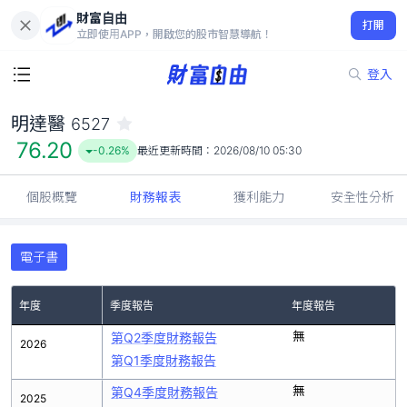
財富自由
明達醫 6527
打開
76.20
-0.26%
立即使用APP，開啟您的股市智慧導航！
登入
明達醫
6527
76.20
-0.26%
最近更新時間：
2026/08/10 05:30
個股概覽
財務報表
獲利能力
安全性分析
電子書
年度
季度報告
年度報告
無
第Q2季度財務報告
2026
第Q1季度財務報告
無
第Q4季度財務報告
2025