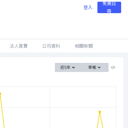
免費註
登入
冊
法人買賣
公司資料
相關新聞
近5年
季報