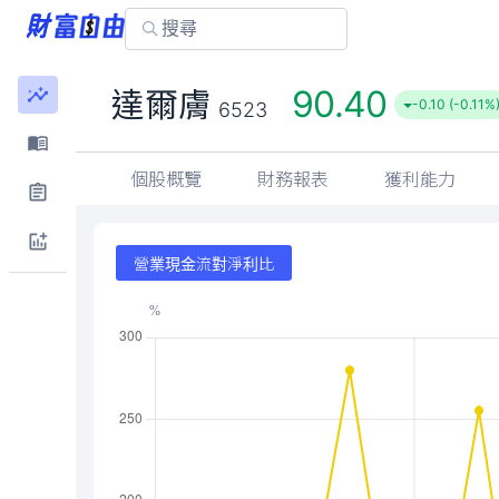
90.40
達爾膚
-0.10 (-0.11%
6523
個股概覽
財務報表
獲利能力
營業現金流對淨利比