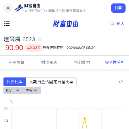
財富自由
達爾膚 6523
打開
90.90
0.33%
立即使用APP，開啟您的股市智慧導航！
登入
達爾膚
6523
90.90
0.33%
最近更新時間：
2026/08/05 05:30
個股概覽
財務報表
獲利能力
安全性分析
負債比率
長期資金佔固定資產比率
近5年
季報