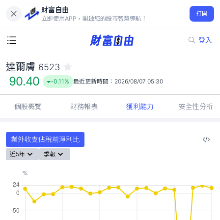
財富自由
達爾膚 6523
打開
90.40
-0.11%
立即使用APP，開啟您的股市智慧導航！
登入
達爾膚
6523
90.40
-0.11%
最近更新時間：
2026/08/07 05:30
個股概覽
財務報表
獲利能力
安全性分析
業外收支佔稅前淨利比
近5年
季報