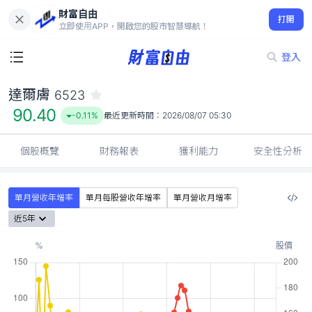
財富自由
達爾膚 6523
打開
90.40
-0.11%
立即使用APP，開啟您的股市智慧導航！
登入
達爾膚
6523
90.40
-0.11%
最近更新時間：
2026/08/07 05:30
個股概覽
財務報表
獲利能力
安全性分析
單月營收年增率
單月每股營收年增率
單月營收月增率
近5年