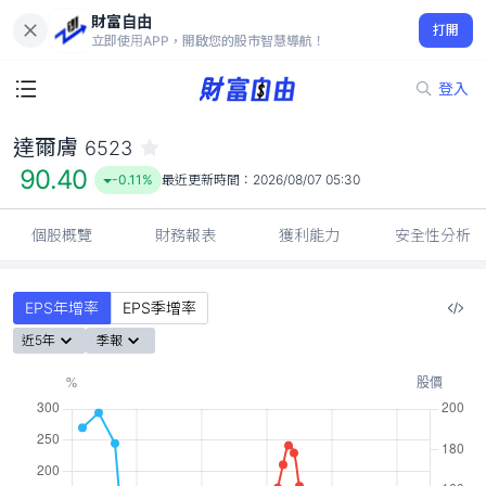
財富自由
達爾膚 6523
打開
90.40
-0.11%
立即使用APP，開啟您的股市智慧導航！
登入
達爾膚
6523
90.40
-0.11%
最近更新時間：
2026/08/07 05:30
個股概覽
財務報表
獲利能力
安全性分析
EPS年增率
EPS季增率
近5年
季報