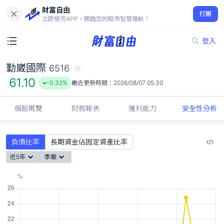
財富自由
勤崴國際 6516
打開
61.10
-0.32%
立即使用APP，開啟您的股市智慧導航！
登入
勤崴國際
6516
61.10
-0.32%
最近更新時間：
2026/08/07 05:30
個股概覽
財務報表
獲利能力
安全性分析
負債比率
長期資金佔固定資產比率
近5年
季報