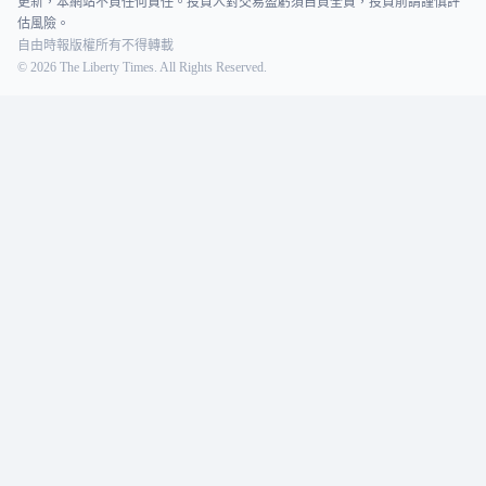
更新，本網站不負任何責任。投資人對交易盈虧須自負全責，投資前請謹慎評
估風險。
自由時報版權所有不得轉載
©
2026
The Liberty Times. All Rights Reserved.