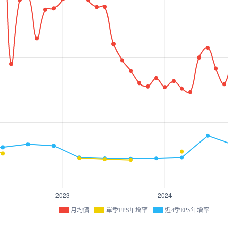
月均價
單季EPS年增率
近4季EPS年增率