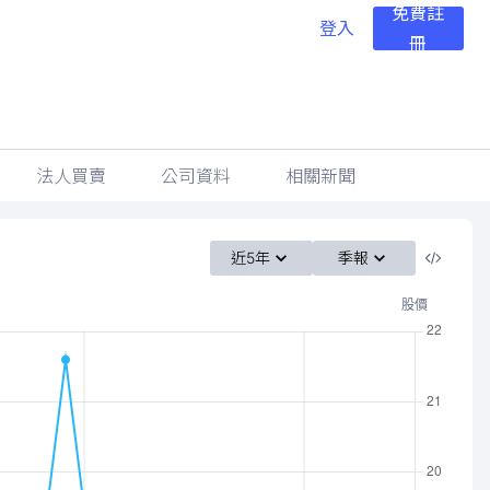
免費註
登入
冊
法人買賣
公司資料
相關新聞
近5年
季報