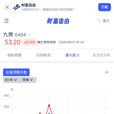
財富自由
九齊 6494
打開
53.20
5.34%
立即使用APP，開啟您的股市智慧導航！
登入
九齊
6494
53.20
5.34%
最近更新時間：
2026/08/07 05:30
個股概覽
財務報表
獲利能力
安全性分析
營運週轉天數
近5年
季報