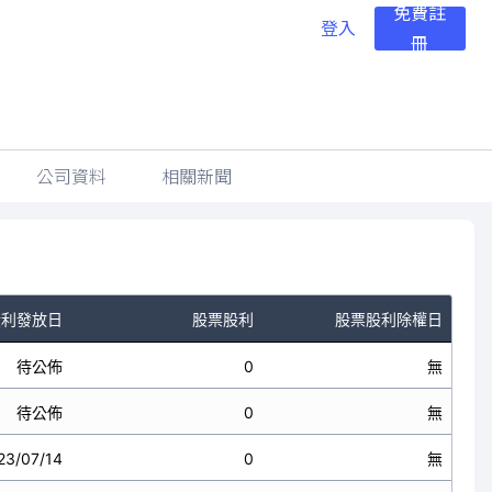
免費註
登入
冊
公司資料
相關新聞
股利發放日
股票股利
股票股利除權日
待公佈
0
無
待公佈
0
無
23/07/14
0
無