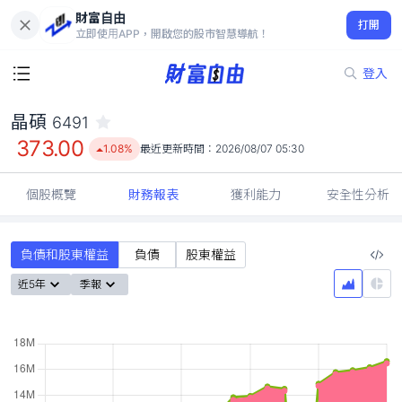
財富自由
晶碩 6491
打開
373.00
1.08%
立即使用APP，開啟您的股市智慧導航！
登入
晶碩
6491
373.00
1.08%
最近更新時間：
2026/08/07 05:30
個股概覽
財務報表
獲利能力
安全性分析
負債和股東權益
負債
股東權益
近5年
季報