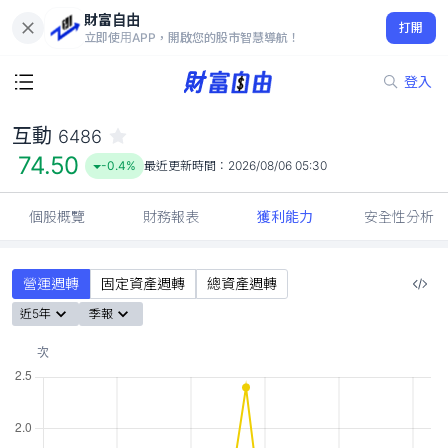
財富自由
互動 6486
打開
74.50
-0.4%
立即使用APP，開啟您的股市智慧導航！
登入
互動
6486
74.50
-0.4%
最近更新時間：
2026/08/06 05:30
個股概覽
財務報表
獲利能力
安全性分析
營運週轉
固定資產週轉
總資產週轉
近5年
季報