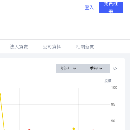
免費註
登入
冊
法人買賣
公司資料
相關新聞
近5年
季報