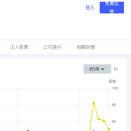
免費註
登入
冊
法人買賣
公司資料
相關新聞
近5年