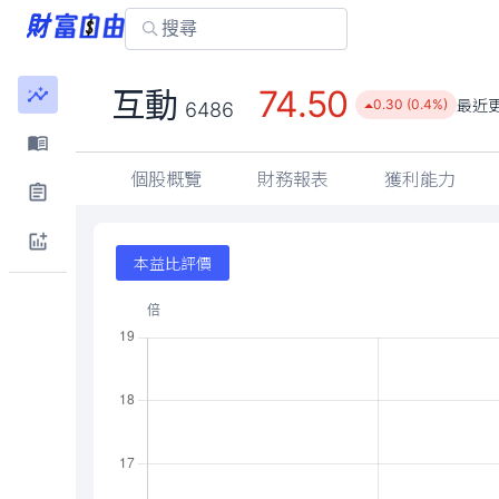
74.50
互動
最近
0.30 (0.4%)
6486
個股概覽
財務報表
獲利能力
本益比評價