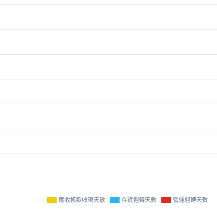
應收帳款收現天數
存貨週轉天數
營運週轉天數