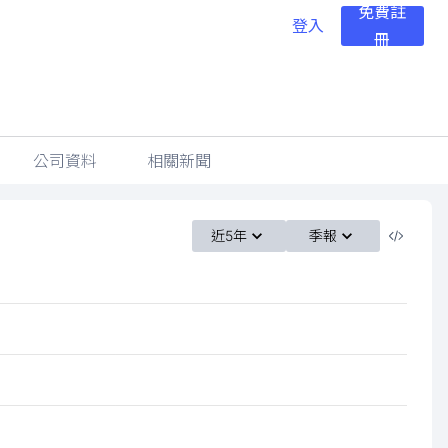
免費註
登入
冊
公司資料
相關新聞
近5年
季報