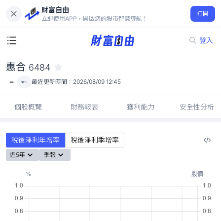
財富自由
惠合 6484
打開
-
立即使用APP，開啟您的股市智慧導航！
登入
惠合
6484
-
-
最近更新時間：
2026/08/09 12:45
個股概覽
財務報表
獲利能力
安全性分析
稅後淨利年增率
稅後淨利季增率
近5年
季報