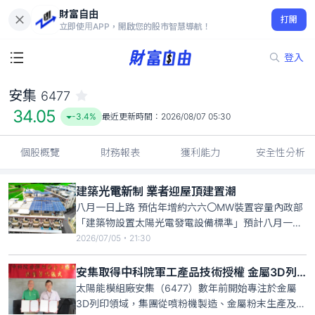
財富自由
安集 6477
打開
34.05
-3.4%
立即使用APP，開啟您的股市智慧導航！
登入
安集
6477
34.05
-3.4%
最近更新時間：
2026/08/07 05:30
個股概覽
財務報表
獲利能力
安全性分析
建築光電新制 業者迎屋頂建置潮
八月一日上路 預估年增約六六〇MW裝置容量內政部
「建築物設置太陽光電發電設備標準」預計八月一日
上路，預估每年將新增約六六〇MW裝置容量，有望
2026/07/05・21:30
帶動新一波光電建置潮，中美晶、聯合再生、茂迪、
元晶、安集、聚恆等太陽能業者均摩拳擦掌準備搶
安集取得中科院軍工產品技術授權 金屬3D列印切入軍工市場
進。太陽光電產業永續發展協會認為，此舉可化解半
太陽能模組廠安集（6477）數年前開始專注於金屬
導體與AI綠電剛性需求，
3D列印領域，集團從噴粉機製造、金屬粉末生產及開