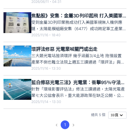
發到產品列印，均可完成擁有產業一條龍優勢，且成
2026/06/11・04:31
功建立非紅供應鏈；今日安集宣布取得中科院外骨骼
的專利技術授權，期待以「研發引領、生產落地」的
焦點股》安集：金屬3D列印起飛 打入美國軍規無人機供應鏈
模式，期帶領安集進入軍工成長賽道，開啟另一波營
受到金屬3D列印業務成功打入美國軍規無人機供應
運高峰。
鏈，太陽能模組廠安集（6477）成功跨足軍工產業。
安集上週五在法說會中指出，受到今年地緣政治因素
2025/11/16・18:40
影響，金屬3D列印的接單較去年暴增5倍，遠高於原
預估的3倍，預計明年可再成長5成、約佔營收10%。
環評法修惡 光電業喊關門或出走
安集今日早盤股價開高，一度來到37.15元、漲幅逾
三大類光電站皆須環評 幾乎涵蓋3/4土地 拖慢設置
5%，截至
產業不倒也難立法院上週五三讀通過「環評法」與相
關法規，不僅太陽光電產業七大公協會沉痛喊出「台
2025/11/16・13:30
灣能源轉型大挫敗」，更有業者私下表示，這等於逼
光電業者只有兩條路可選，不是出走、就是關門，產
藍白修惡光電三法》光電業：衝擊95％守法業者 金融業：光電授信先喊停
業淪為政治鬥爭下的犧牲品，如同「棄嬰」。
針對「環境影響評估法」修法三讀通過，太陽光電產
業七大公協會表示，重大能源政策在缺乏公開、公正
與充分討論的情況下迅速通過，令人深感遺憾。這項
2025/11/14・13:30
制度變動將全面波及九十五％守法業者，使台灣綠電
新增量大幅放緩，RE100企業勢必面臨綠電稀缺與成
總共 5 個
10/頁
本墊高的壓力，進而衝擊半導體、AI與出口產業的國
1
際競爭力，也動搖外