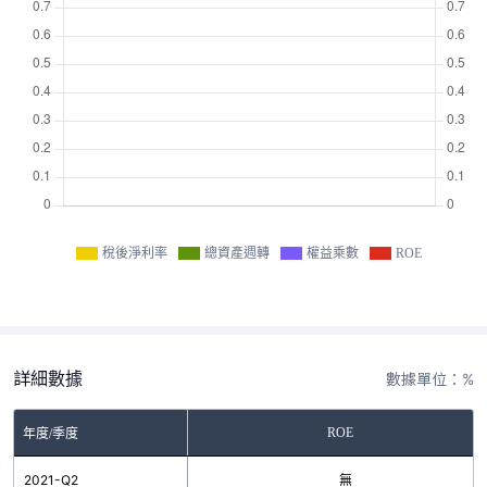
稅後淨利率
總資產週轉
權益乘數
ROE
詳細數據
數據單位：%
ROE
年度/季度
2021-Q2
無