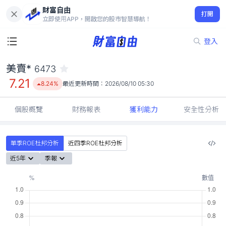
財富自由
美賣* 6473
打開
7.21
8.24%
立即使用APP，開啟您的股市智慧導航！
登入
美賣*
6473
7.21
8.24%
最近更新時間：
2026/08/10 05:30
個股概覽
財務報表
獲利能力
安全性分析
單季ROE杜邦分析
近四季ROE杜邦分析
近5年
季報