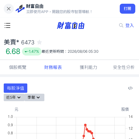
財富自由
美賣* 6473
打開
6.68
-1.47%
立即使用APP，開啟您的股市智慧導航！
登入
美賣*
6473
6.68
-1.47%
最近更新時間：
2026/08/06 05:30
個股概覽
財務報表
獲利能力
安全性分析
每股淨值
近5年
季報