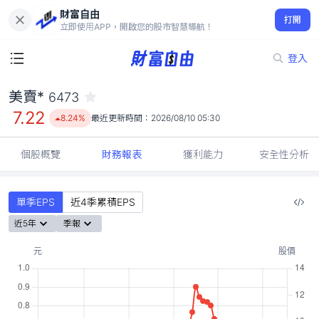
財富自由
美賣* 6473
打開
7.22
8.24%
立即使用APP，開啟您的股市智慧導航！
登入
美賣*
6473
7.22
8.24%
最近更新時間：
2026/08/10 05:30
個股概覽
財務報表
獲利能力
安全性分析
單季EPS
近4季累積EPS
近5年
季報