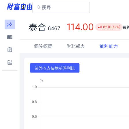
114.00
泰合
最
0.82 (0.72%)
6467
個股概覽
財務報表
獲利能力
業外收支佔稅前淨利比