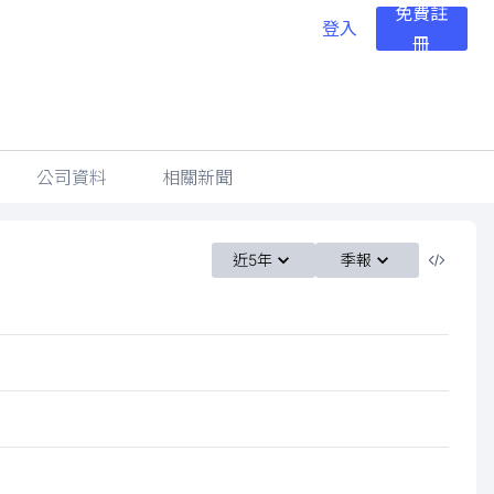
免費註
登入
冊
公司資料
相關新聞
近5年
季報