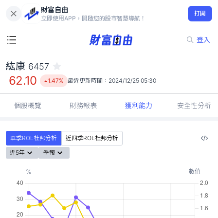
財富自由
紘康 6457
打開
62.10
1.47%
立即使用APP，開啟您的股市智慧導航！
登入
紘康
6457
62.10
1.47%
最近更新時間：
2024/12/25 05:30
個股概覽
財務報表
獲利能力
安全性分析
單季ROE杜邦分析
近四季ROE杜邦分析
近5年
季報