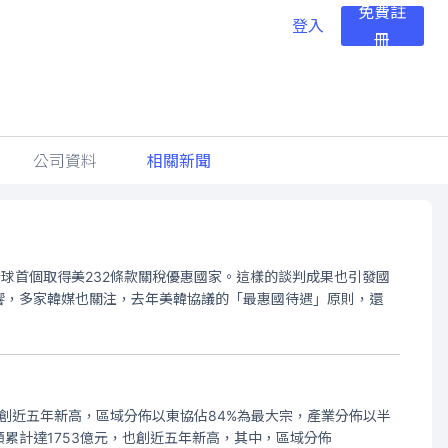
免費註
登入
冊
公司資料
相關新聞
全球首個取得美232條款關稅優惠國家。這樣的談判成果也引發國
響，多家韓媒也關注，去年美韓協議的「最惠國待遇」原則，還
，創近五年新高，區域分佈以東協佔84%為最大宗，產業分佈以半
累計達1753億元，也創近五年新高，其中，區域分佈