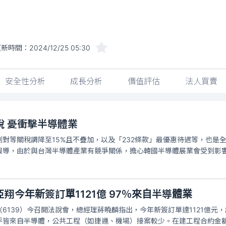
更新時間：
2024/12/25 05:30
安全性分析
成長分析
價值評估
法人買賣
稅 憂衝擊半導體業
對等關稅調降至15%且不疊加，以及「232條款」最優惠待遇等，也是
報導，由於與台灣半導體產業有競爭關係，擔心韓國半導體展業會受到影
翔今年新簽訂單1121億 97％來自半導體業
6139）今召開法說會，總經理蔣曉麟指出，今年新簽訂單達1121億元
乎皆來自半導體，公共工程（如捷運、機場）接案較少。在建工程合約金額