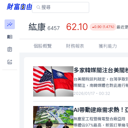
62.10
紘康
最近
0.90 (1.47%)
6457
個股概覽
財務報表
獲利能力
多家韓媒關注台美關
台美關稅談判敲定，台灣爭取到
際關注，南韓媒體也對此進行
2026/01/17・00:32
AI帶動建廠需求熱！亞
無塵室工程暨機電整合廠亞翔（
導體佔97%最高，新簽訂單幾