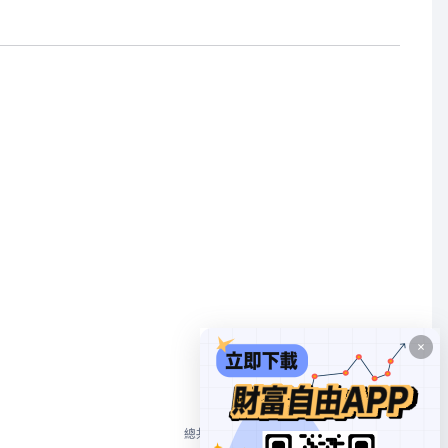
1
總共 2 個
10/頁