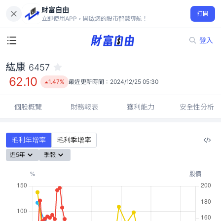
財富自由
紘康 6457
打開
62.10
1.47%
立即使用APP，開啟您的股市智慧導航！
登入
紘康
6457
62.10
1.47%
最近更新時間：
2024/12/25 05:30
個股概覽
財務報表
獲利能力
安全性分析
毛利年增率
毛利季增率
近5年
季報