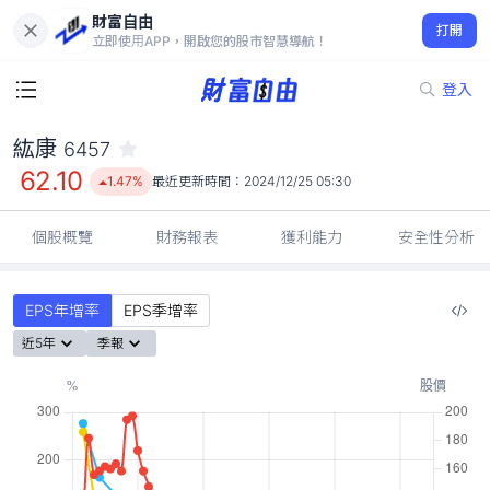
財富自由
紘康 6457
打開
62.10
1.47%
立即使用APP，開啟您的股市智慧導航！
登入
紘康
6457
62.10
1.47%
最近更新時間：
2024/12/25 05:30
個股概覽
財務報表
獲利能力
安全性分析
EPS年增率
EPS季增率
近5年
季報