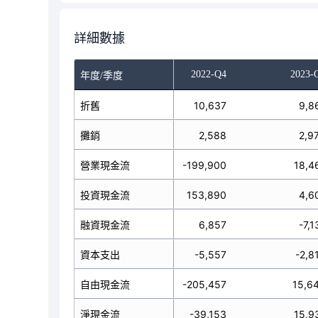
詳細數據
022-Q2
2022-Q3
2022-Q4
2023-
年度/季度
8,029
折舊
8,441
10,637
9,8
2,344
攤銷
3,411
2,588
2,9
74,082
營業現金流
46,284
-199,900
18,4
5,509
投資現金流
244,780
153,890
4,6
-1,489
融資現金流
-303,158
6,857
-7,1
-5,718
資本支出
-1,487
-5,557
-2,8
79,800
自由現金流
44,797
-205,457
15,6
10,062
淨現金流
-12,094
-39,153
15,9