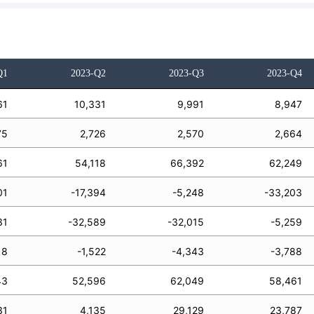
Q1
2023-Q2
2023-Q3
2023-Q4
61
10,331
9,991
8,947
75
2,726
2,570
2,664
61
54,118
66,392
62,249
01
-17,394
-5,248
-33,203
31
-32,589
-32,015
-5,259
18
-1,522
-4,343
-3,788
43
52,596
62,049
58,461
31
4,135
29,129
23,787