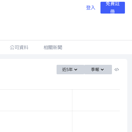
免費註
登入
冊
公司資料
相關新聞
近5年
季報