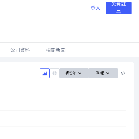
免費註
登入
冊
公司資料
相關新聞
近5年
季報