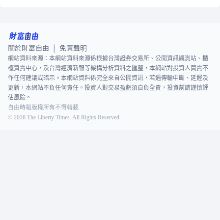
關於財富自由
免責聲明
|
網站資料來源：本網站資料來源係根據台灣證券交易所、公開資訊觀測站、櫃
檯買賣中心，及台灣經濟新報等機構分析資料之匯整，本網站對投資人買賣不
作任何建議或暗示。本網站資料係完全來自公開資訊，若遇傳輸中斷、延遲及
更新，本網站不負任何責任。投資人對交易盈虧須自負全責，投資前請謹慎評
估風險。
自由時報版權所有不得轉載
©
2026
The Liberty Times. All Rights Reserved.