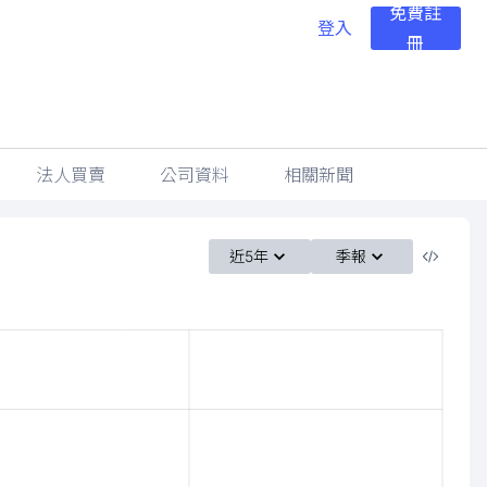
免費註
登入
冊
法人買賣
公司資料
相關新聞
近5年
季報