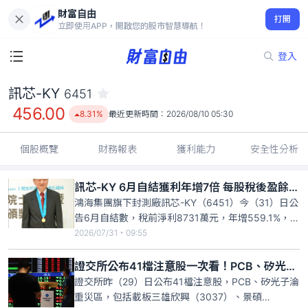
財富自由
訊芯-KY 6451
打開
456.00
8.31%
立即使用APP，開啟您的股市智慧導航！
登入
訊芯-KY
6451
456.00
8.31%
最近更新時間：
2026/08/10 05:30
個股概覽
財務報表
獲利能力
安全性分析
訊芯-KY 6月自結獲利年增7倍 每股稅後盈餘0.35元
鴻海集團旗下封測廠訊芯-KY（6451）今（31）日公
告6月自結數，稅前淨利8731萬元，年增559.1%，稅
後盈餘3758萬元，年增706%，每股稅後盈餘0.35
2026/07/31・09:55
元。訊芯-KY對今年營運正面看待，預期全年營收將
有雙位數成長，明年成長幅度有望更高。訊芯今、明
證交所公布41檔注意股一次看！PCB、矽光子跌勢凶猛、載板三雄也難逃
兩年預計投入資本支出約40億至50億元，主
證交所昨（29）日公布41檔注意股，PCB、矽光子淪
重災區，包括載板三雄欣興（3037）、景碩