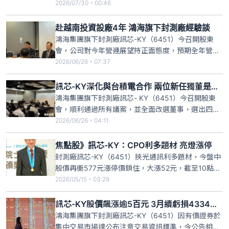
（3189）、南電（8046），記憶體封測廠南茂
2026/07/30・00:46
（8150）、鑽針廠尖點（8021）、龍頭股臻鼎-
KY（4958），還有矽光子族群聯鈞（3450）、光聖
赴越南投資設廠4年 鴻海旗下封測廠經驗談
（6442）、訊芯-KY（6451）、辛耘（3583）
鴻海集團旗下封測廠訊芯-KY（6451）今召開股東
會，公司對今年營運展望持正面態度，預期全年營收
將有雙位數成長，明年成長幅度有望更高。今、明兩
2026/06/26・07:37
年預計投入資本支出約40億至50億元，主要用於
CPO自動化生產線、先進封裝技術及OCS（光路交換
訊芯-KY深化與台積電合作 兩位新任獨董是老台積人
器）產品的開發與佈局。
鴻海集團旗下封測廠訊芯- KY（6451）今召開股東
會，順利通過所有議案，並全面改選董事，選出四席
法人代表一般董事、三席獨立董事共7席，最特別的
2026/06/26・04:11
是，除了董事長蔣尚義之外，新任獨立董事左大川、
張美玲也曾是台積電（2330）高階主管，顯示訊芯-
焦點股》訊芯-KY：CPO利多題材 亮燈漲停
KY將持續與台積電深化光通訊領域的合作關係。
封測廠訊芯-KY（6451）挾光通訊利多題材，今盤中
股價再衝577元漲停價鎖住，大漲52元，截至10點26
分，成交量逾5千張，漲停後委買量超過2700張，訊
2026/05/15・03:29
芯-KY已連5漲，累計漲幅達30.83%，表現強勁。隨
著AI模型規模擴大，傳統的銅線傳輸已達物理極限，
訊芯-KY股價飆漲逾5百元 3月續虧損4334萬元
市場預期「光進銅退」將成發展趨勢，CPO
鴻海集團旗下封測廠訊芯-KY（6451）因有價證券於
集中交易市場達公布注意交易資訊標準，今公告相關