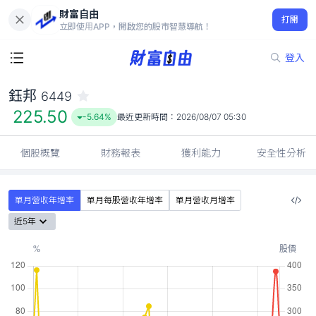
財富自由
鈺邦 6449
打開
225.50
-5.64%
立即使用APP，開啟您的股市智慧導航！
登入
鈺邦
6449
225.50
-5.64%
最近更新時間：
2026/08/07 05:30
個股概覽
財務報表
獲利能力
安全性分析
單月營收年增率
單月每股營收年增率
單月營收月增率
近5年