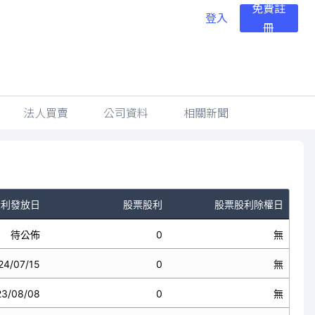
免費註
登入
冊
法人買賣
公司資料
相關新聞
股利發放日
股票股利
股票股利除權日
待公佈
0
無
24/07/15
0
無
23/08/08
0
無