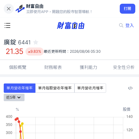
財富自由
廣錠 6441
打開
21.35
9.83%
立即使用APP，開啟您的股市智慧導航！
登入
廣錠
6441
21.35
9.83%
最近更新時間：
2026/08/06 05:30
個股概覽
財務報表
獲利能力
安全性分析
單月營收年增率
單月每股營收年增率
單月營收月增率
近5年