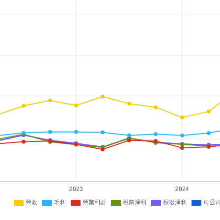
營收
毛利
營業利益
稅前淨利
稅後淨利
母公