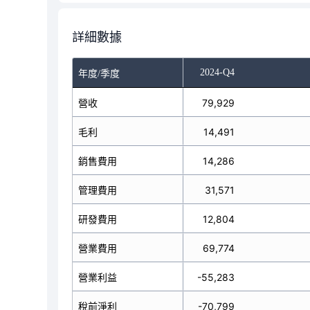
詳細數據
-Q2
2024-Q3
2024-Q4
年度/季度
營收
226,008
79,929
毛利
51,902
14,491
銷售費用
10,621
14,286
管理費用
25,938
31,571
研發費用
12,855
12,804
營業費用
75,503
69,774
營業利益
-23,601
-55,283
稅前淨利
-29,544
-70,799