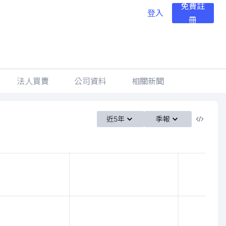
免費註
登入
冊
法人買賣
公司資料
相關新聞
近5年
季報