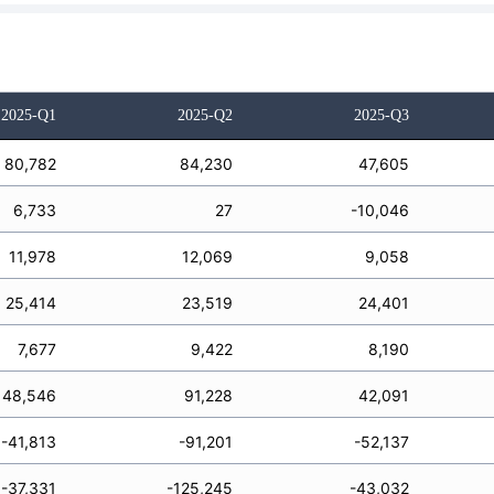
2025-Q1
2025-Q2
2025-Q3
80,782
84,230
47,605
6,733
27
-10,046
11,978
12,069
9,058
25,414
23,519
24,401
7,677
9,422
8,190
48,546
91,228
42,091
-41,813
-91,201
-52,137
-37,331
-125,245
-43,032