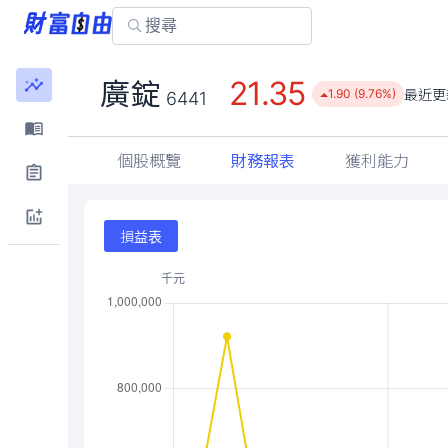
21.35
廣錠
最近更
1.90 (9.76%)
6441
個股概覽
財務報表
獲利能力
損益表