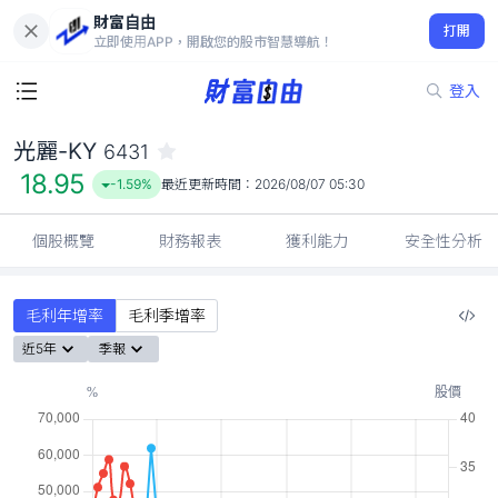
財富自由
光麗-KY 6431
打開
18.95
-1.59%
立即使用APP，開啟您的股市智慧導航！
登入
光麗-KY
6431
18.95
-1.59%
最近更新時間：
2026/08/07 05:30
個股概覽
財務報表
獲利能力
安全性分析
毛利年增率
毛利季增率
近5年
季報