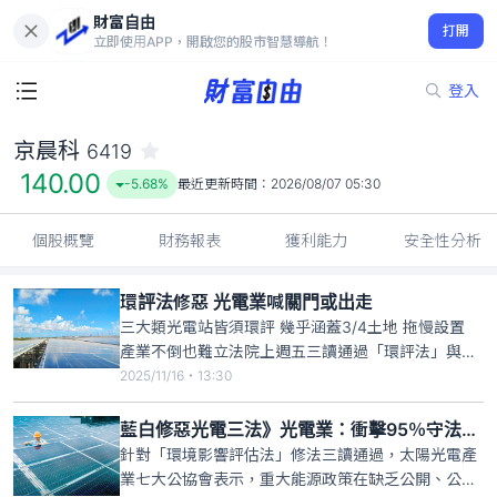
財富自由
京晨科 6419
打開
140.00
-5.68%
立即使用APP，開啟您的股市智慧導航！
登入
京晨科
6419
140.00
-5.68%
最近更新時間：
2026/08/07 05:30
個股概覽
財務報表
獲利能力
安全性分析
環評法修惡 光電業喊關門或出走
三大類光電站皆須環評 幾乎涵蓋3/4土地 拖慢設置
產業不倒也難立法院上週五三讀通過「環評法」與相
關法規，不僅太陽光電產業七大公協會沉痛喊出「台
2025/11/16・13:30
灣能源轉型大挫敗」，更有業者私下表示，這等於逼
光電業者只有兩條路可選，不是出走、就是關門，產
藍白修惡光電三法》光電業：衝擊95％守法業者 金融業：光電授信先喊停
業淪為政治鬥爭下的犧牲品，如同「棄嬰」。
針對「環境影響評估法」修法三讀通過，太陽光電產
業七大公協會表示，重大能源政策在缺乏公開、公正