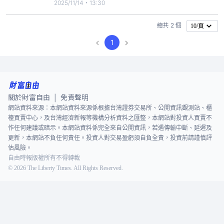
與充分討論的情況下迅速通過，令人深感遺憾。這項
2025/11/14・13:30
制度變動將全面波及九十五％守法業者，使台灣綠電
新增量大幅放緩，RE100企業勢必面臨綠電稀缺與成
總共 2 個
10/頁
本墊高的壓力，進而衝擊半導體、AI與出口產業的國
1
際競爭力，也動搖外
關於財富自由
免責聲明
|
網站資料來源：本網站資料來源係根據台灣證券交易所、公開資訊觀測站、櫃
檯買賣中心，及台灣經濟新報等機構分析資料之匯整，本網站對投資人買賣不
作任何建議或暗示。本網站資料係完全來自公開資訊，若遇傳輸中斷、延遲及
更新，本網站不負任何責任。投資人對交易盈虧須自負全責，投資前請謹慎評
估風險。
自由時報版權所有不得轉載
©
2026
The Liberty Times. All Rights Reserved.