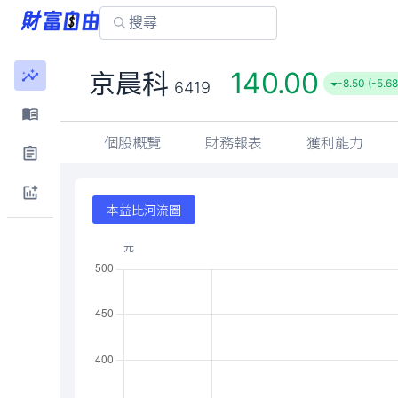
140.00
京晨科
-8.50 (-5.6
6419
個股概覽
財務報表
獲利能力
本益比河流圖