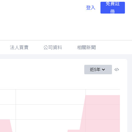
免費註
登入
冊
法人買賣
公司資料
相關新聞
近5年