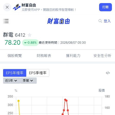
財富自由
群電 6412
打開
78.20
-0.88%
立即使用APP，開啟您的股市智慧導航！
登入
群電
6412
78.20
-0.88%
最近更新時間：
2026/08/07 05:30
個股概覽
財務報表
獲利能力
安全性分析
EPS年增率
EPS季增率
近5年
季報