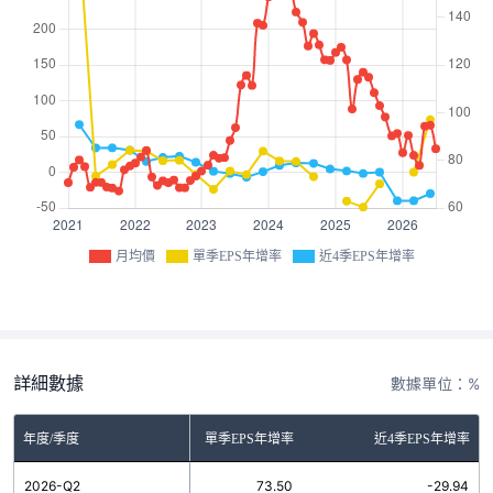
月均價
單季EPS年增率
近4季EPS年增率
詳細數據
數據單位：%
年度/季度
單季EPS年增率
近4季EPS年增率
2026-Q2
73.50
-29.94