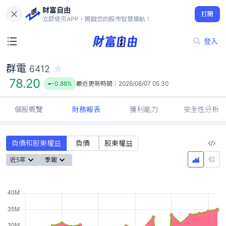
財富自由
群電 6412
打開
78.20
-0.88%
立即使用APP，開啟您的股市智慧導航！
登入
群電
6412
78.20
-0.88%
最近更新時間：
2026/08/07 05:30
個股概覽
財務報表
獲利能力
安全性分析
負債和股東權益
負債
股東權益
近5年
季報