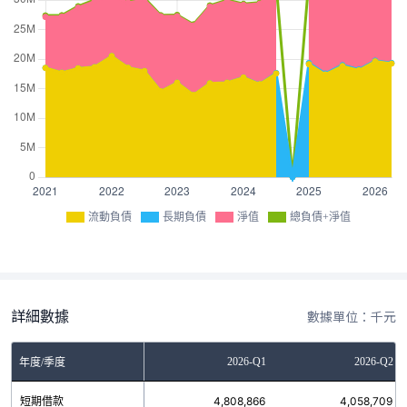
流動負債
長期負債
淨值
總負債+淨值
詳細數據
數據單位：千元
-Q3
2025-Q4
2026-Q1
2026-Q2
年度/季度
07
短期借款
4,484,281
4,808,866
4,058,709