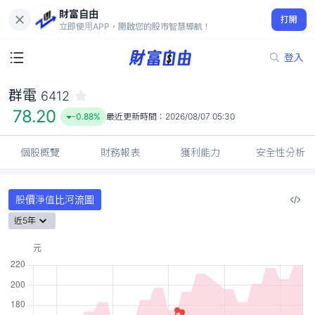
財富自由
群電 6412
打開
78.20
-0.88%
立即使用APP，開啟您的股市智慧導航！
登入
群電
6412
78.20
-0.88%
最近更新時間：
2026/08/07 05:30
個股概覽
財務報表
獲利能力
安全性分析
股價淨值比河流圖
近5年