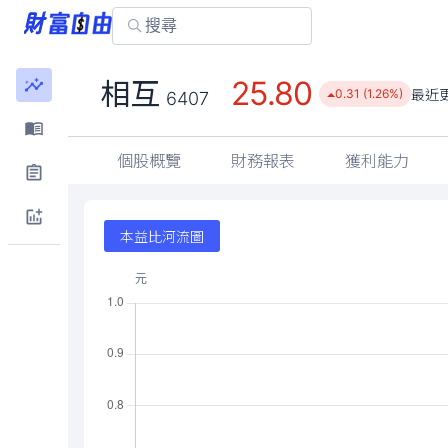
25.80
相互
最近
0.31 (1.26%)
6407
個股概覽
財務報表
獲利能力
本益比河流圖